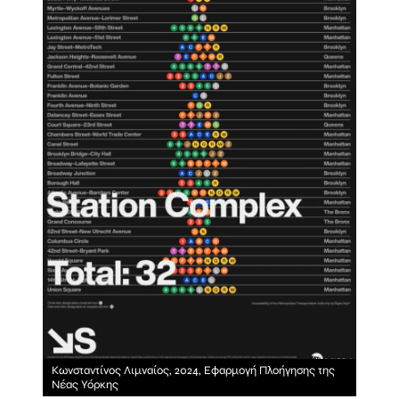
Κωνσταντίνος Λιμναίος, 2024, Εφαρμογή Πλοήγησης της
Νέας Υόρκης