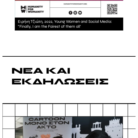
Ειρήνη Τζιώτη, 2022, Young Women and Social Media:
“Finally, I am the Fairest of them all’
ΝΕΑ ΚΑΙ
ΕΚΔΗΛΩΣΕΙΣ