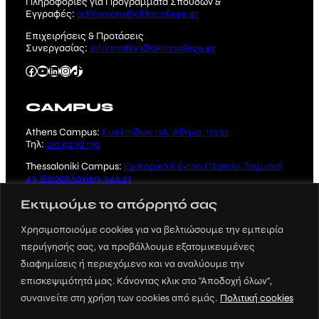
Πληροφορίες για Προγράμματα Σπουδών &
Εγγραφές:
admissions@aktocollege.gr
Επιχειρήσεις & Προτάσεις
Συνεργασίας:
information@aktocollege.gr
Facebook
YouTube
Linkedin
Instagram
TikTok
CAMPUS
Athens Campus:
Ευελπίδων 11Α, Αθήνα, 113 62
Τηλ:
210 52 30 130
Thessaloniki Campus:
Εμπορικό Κέντρο Πλατεία, Τσιμισκή
43, Θεσσαλονίκη, 546 23
Τηλ:
2310 221 231
Εκτιμούμε το απόρρητό σας
Χρησιμοποιούμε cookies για να βελτιώσουμε την εμπειρία
περιήγησής σας, να προβάλλουμε εξατομικευμένες
διαφημίσεις ή περιεχόμενο και να αναλύουμε την
επισκεψιμότητά μας. Κάνοντας κλικ στο "Αποδοχή όλων",
Crafted by
SUSAMI
συναινείτε στη χρήση των cookies από εμάς.
Πολιτική cookies
© 2023 ΑΚΤΟ, All rights reserved |
Πολιτική