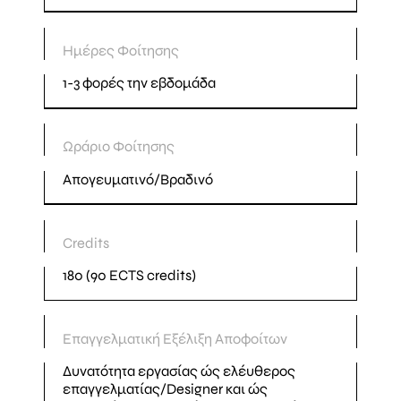
Ημέρες Φοίτησης
1-3 φορές την εβδομάδα
Ωράριο Φοίτησης
Απογευματινό/Βραδινό
Credits
180 (90 ECTS credits)
Επαγγελματική Εξέλιξη Αποφοίτων
Δυνατότητα εργασίας ώς ελέυθερος
επαγγελματίας/Designer και ώς