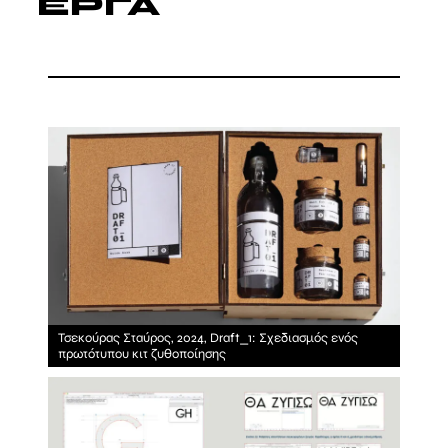
ΕΡΓΑ
Τσεκούρας Σταύρος, 2024, Draft_1: Σχεδιασμός ενός
πρωτότυπου κιτ ζυθοποίησης