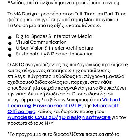
Ελλάδα, από όταν ξεκίνησε να προσφέρεται το 2003.
Το MΑ Design προσφέρεται σε Full-Time και Part-Time
φοίτηση, και οδηγεί στην απόκτηση Μεταπτυχιακού
Τίτλου σε μία από τις εξής 4 κατευθύνσεις:
Digital Spaces & Interactive Media
Visual Communication
Urban Vision & Interior Architecture
Sustainability & Product Innovation
O AKTO αναγνωρίζοντας τις παιδαγωγικές προκλήσεις
και τις σύγχρονες απαιτήσεις της εκπαίδευσης
επιλέγει εύχρηστες μεθόδους και σύγχρονα μοντέλα
σχεδιασμού διδασκαλίας και παρέχει στον κάθε
σπουδαστή μία σειρά από εργαλεία για να διευκολύνει
την εκπαιδευτική διαδικασία. Οι σπουδαστές του
προγράμματος λαμβάνουν λογαριασμό στο
Virtual
Learning Environment (VLE)
της
Microsoft
Office 365
, καθώς και δωρεάν παροχή του
Autodesk CAD 2D/3D design software
για τον
προσωπικό τους Η/Υ.
*Το πρόγραμμα αυτό διασφαλίζεται ποιοτικά από το