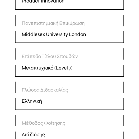
Product Innovation
Πανεπιστημιακή Επικύρωση
Middlesex University London
Επίπεδο Τίτλου Σπουδών
Μεταπτυχιακό (Level 7)
Γλώσσα Διδασκαλίας
Ελληνική
Μέθοδος Φοίτησης
Διά ζώσης