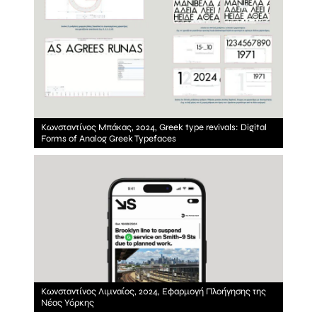
Κωνσταντίνος Μπάκας, 2024, Greek type revivals: Digital
Forms of Analog Greek Typefaces
Κωνσταντίνος Λιμναίος, 2024, Εφαρμογή Πλοήγησης της
Νέας Υόρκης