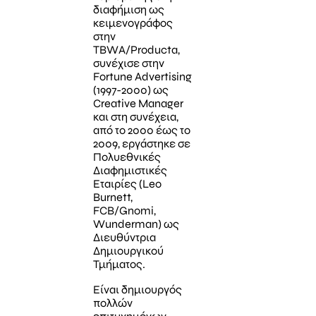
διαφήμιση ως
κειμενογράφος
στην
TBWΑ/Producta,
συνέχισε στην
Fortune Advertising
(1997-2000) ως
Creative Manager
και στη συνέχεια,
από το 2000 έως το
2009, εργάστηκε σε
Πολυεθνικές
Διαφημιστικές
Εταιρίες (Leo
Burnett,
FCB/Gnomi,
Wunderman) ως
Διευθύντρια
Δημιουργικού
Τμήματος.
Είναι δημιουργός
πολλών