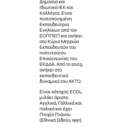
Δημόσια και
Ιδιωτικά ΙΕΚ και
Κολλέγια. Είναι
πιστοποιημένη
Εκπαιδεύτρια
Ενηλίκων από τον
ΕΟΠΠΕΠ και ανήκει
στο Κύριο Μητρώο
Εκπαιδευτών του
Iνστιντούτου
Επικοινωνίας του
ΕΚΔΔΑ. Από το 2003,
ανήκει στο
εκπαιδευτικό
δυναμικό του ΑΚΤΟ.
Είναι κάτοχος ECDL,
μιλάει άριστα
Αγγλικά, Γαλλικά και
Ιταλικά και έχει
Πτυχίο Πιάνου
(Εθνικό Ωδείο, 1991).