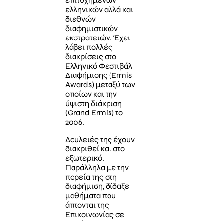
επιτυχημένων
ελληνικών αλλά και
διεθνών
διαφημιστικών
εκστρατειών. Έχει
λάβει πολλές
διακρίσεις στο
Ελληνικό Φεστιβάλ
Διαφήμισης (Εrmis
Awards) μεταξύ των
οποίων και την
ύψιστη διάκριση
(Grand Ermis) το
2006.
Δουλειές της έχουν
διακριθεί και στο
εξωτερικό.
Παράλληλα με την
πορεία της στη
διαφήμιση, δίδαξε
μαθήματα που
άπτονται της
Επικοινωνίας σε