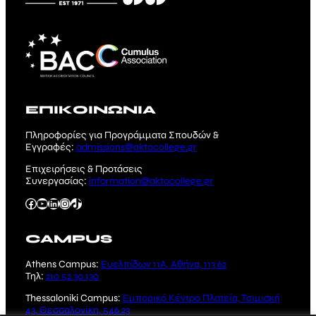
ΕΠΙΚΟΙΝΩΝΙΑ
Πληροφορίες για Προγράμματα Σπουδών &
Εγγραφές:
admissions@aktocollege.gr
Επιχειρήσεις & Προτάσεις
Συνεργασίας:
information@aktocollege.gr
Facebook
YouTube
Linkedin
Instagram
TikTok
CAMPUS
Athens Campus:
Ευελπίδων 11Α, Αθήνα, 113 62
Τηλ:
210 52 30 130
Thessaloniki Campus:
Εμπορικό Κέντρο Πλατεία, Τσιμισκή
43, Θεσσαλονίκη, 546 23