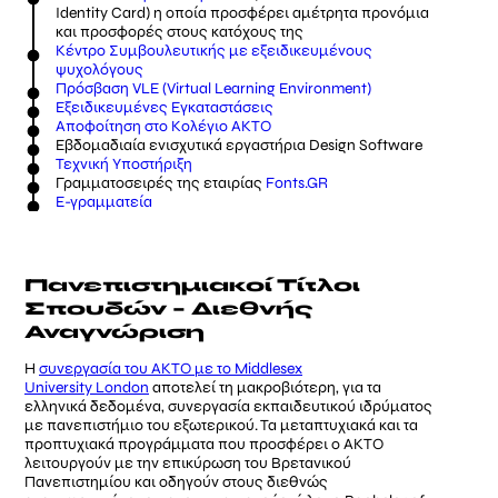
Identity Card) η οποία προσφέρει αμέτρητα προνόμια
και προσφορές στους κατόχους της
Κέντρο Συμβουλευτικής με εξειδικευμένους
ψυχολόγους
Πρόσβαση VLE (Virtual Learning Environment)
Εξειδικευμένες Εγκαταστάσεις
Αποφοίτηση στο Κολέγιο ΑΚΤΟ
Eβδομαδιαία ενισχυτικά εργαστήρια Design Software
Τεχνική Υποστήριξη
Γραμματοσειρές της εταιρίας
Fonts.GR
Ε-γραμματεία
Πανεπιστημιακοί Τίτλοι
Σπουδών – Διεθνής
Αναγνώριση
Η
συνεργασία του ΑΚΤΟ με το Middlesex
University London
αποτελεί τη μακροβιότερη, για τα
ελληνικά δεδομένα, συνεργασία εκπαιδευτικού ιδρύματος
με πανεπιστήμιο του εξωτερικού. Τα μεταπτυχιακά και τα
προπτυχιακά προγράμματα που προσφέρει ο ΑΚΤΟ
λειτουργούν με την επικύρωση του Βρετανικού
Πανεπιστημίου και οδηγούν στους διεθνώς