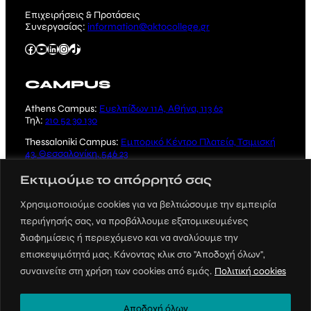
Επιχειρήσεις & Προτάσεις
Συνεργασίας:
information@aktocollege.gr
Facebook
YouTube
Linkedin
Instagram
TikTok
CAMPUS
Athens Campus:
Ευελπίδων 11Α, Αθήνα, 113 62
Τηλ:
210 52 30 130
Thessaloniki Campus:
Εμπορικό Κέντρο Πλατεία, Τσιμισκή
43, Θεσσαλονίκη, 546 23
Τηλ:
2310 221 231
Εκτιμούμε το απόρρητό σας
Χρησιμοποιούμε cookies για να βελτιώσουμε την εμπειρία
περιήγησής σας, να προβάλλουμε εξατομικευμένες
διαφημίσεις ή περιεχόμενο και να αναλύουμε την
επισκεψιμότητά μας. Κάνοντας κλικ στο "Αποδοχή όλων",
Crafted by
SUSAMI
συναινείτε στη χρήση των cookies από εμάς.
Πολιτική cookies
© 2023 ΑΚΤΟ, All rights reserved |
Πολιτική
Προστασίας και Απορρήτου
Αποδοχή όλων