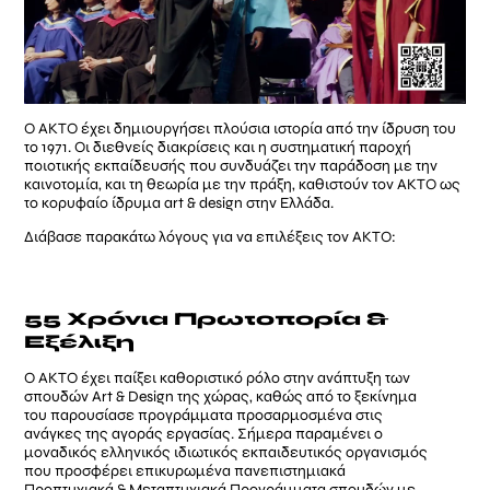
Ο ΑΚΤΟ έχει δημιουργήσει πλούσια ιστορία από την ίδρυση του
το 1971. Οι διεθνείς διακρίσεις και η συστηματική παροχή
ποιοτικής εκπαίδευσής που συνδυάζει την παράδοση με την
καινοτομία, και τη θεωρία με την πράξη, καθιστούν τον ΑΚΤΟ ως
το κορυφαίο ίδρυμα art & design στην Ελλάδα.
Διάβασε παρακάτω λόγους για να επιλέξεις τον ΑΚΤΟ:
55 Χρόνια Πρωτοπορία &
Εξέλιξη
Ο ΑΚΤΟ έχει παίξει καθοριστικό ρόλο στην ανάπτυξη των
σπουδών Art & Design της χώρας, καθώς από το ξεκίνημα
του παρουσίασε προγράμματα προσαρμοσμένα στις
ανάγκες της αγοράς εργασίας. Σήμερα παραμένει ο
μοναδικός ελληνικός ιδιωτικός εκπαιδευτικός οργανισμός
που προσφέρει επικυρωμένα πανεπιστημιακά
Προπτυχιακά & Μεταπτυχιακά Προγράμματα σπουδών με