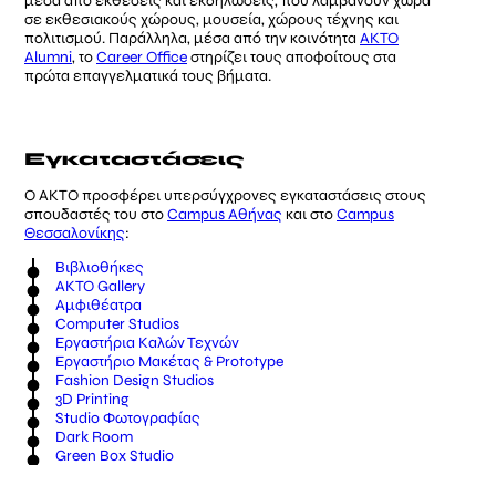
μέσα από εκθέσεις και εκδηλώσεις, που λαμβάνουν χώρα
σε εκθεσιακούς χώρους, μουσεία, χώρους τέχνης και
πολιτισμού. Παράλληλα, μέσα από την κοινότητα
AKTO
Alumni
, το
Career Office
στηρίζει τους αποφοίτους στα
πρώτα επαγγελματικά τους βήματα.
Εγκαταστάσεις
Ο ΑΚΤΟ προσφέρει υπερσύγχρονες εγκαταστάσεις στους
σπουδαστές του στο
Campus Αθήνας
και στο
Campus
Θεσσαλονίκης
:
Βιβλιοθήκες
AKTO Gallery
Αμφιθέατρα
Computer Studios
Εργαστήρια Καλών Τεχνών
Εργαστήριο Μακέτας & Prototype
Fashion Design Studios
3D Printing
Studio Φωτογραφίας
Dark Room
Green Box Studio