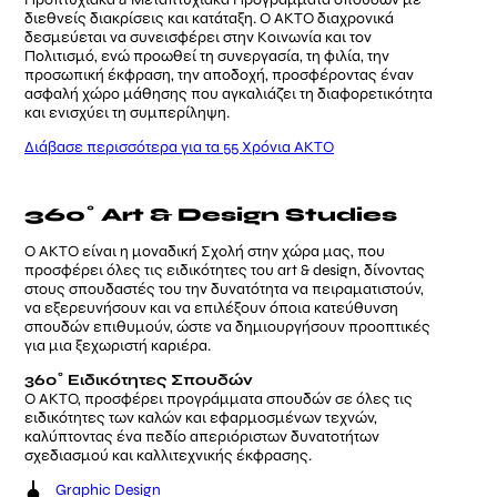
διεθνείς διακρίσεις και κατάταξη. Ο ΑΚΤΟ διαχρονικά
δεσμεύεται να συνεισφέρει στην Κοινωνία και τον
Πολιτισμό, ενώ προωθεί τη συνεργασία, τη φιλία, την
προσωπική έκφραση, την αποδοχή, προσφέροντας έναν
ασφαλή χώρο μάθησης που αγκαλιάζει τη διαφορετικότητα
και ενισχύει τη συμπερίληψη.
Διάβασε περισσότερα για τα 55 Χρόνια ΑΚΤΟ
360˚ Art & Design Studies
Ο ΑΚΤΟ είναι η μοναδική Σχολή στην χώρα μας, που
προσφέρει όλες τις ειδικότητες του art & design, δίνοντας
στους σπουδαστές του την δυνατότητα να πειραματιστούν,
να εξερευνήσουν και να επιλέξουν όποια κατεύθυνση
σπουδών επιθυμούν, ώστε να δημιουργήσουν προοπτικές
για μια ξεχωριστή καριέρα.
360˚ Ειδικότητες Σπουδών
Ο ΑΚΤΟ, προσφέρει προγράμματα σπουδών σε όλες τις
ειδικότητες των καλών και εφαρμοσμένων τεχνών,
καλύπτοντας ένα πεδίο απεριόριστων δυνατοτήτων
σχεδιασμού και καλλιτεχνικής έκφρασης.
Graphic Design