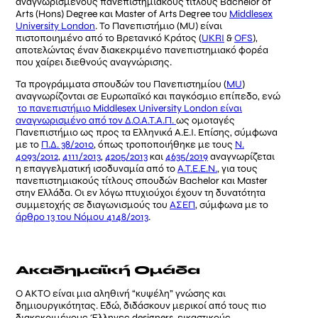
αναγνωρισμένους πανεπιστημιακούς τίτλους Bachelor of
Arts (Hons) Degree και Master of Arts Degree του
Middlesex
University London
. Το Πανεπιστήμιο (MU) είναι
πιστοποιημένο από το Βρετανικό Κράτος (
UKRI
&
OFS
),
αποτελώντας έναν διακεκριμένο πανεπιστημιακό φορέα
που χαίρει διεθνούς αναγνώρισης.
Τα προγράμματα σπουδών του Πανεπιστημίου (
MU
)
αναγνωρίζονται σε Ευρωπαϊκό και παγκόσμιο επίπεδο, ενώ
το πανεπιστήμιο Middlesex University London είναι
αναγνωρισμένο από τον Δ.Ο.Α.Τ.Α.Π.
ως ομοταγές
Πανεπιστήμιο ως προς τα Ελληνικά Α.Ε.Ι. Επίσης, σύμφωνα
με το
Π.Δ. 38/2010
, όπως τροποποιήθηκε με τους
Ν.
4093/2012
,
4111/2013
,
4205/2013
και
4635/2019
αναγνωρίζεται
η επαγγελματική ισοδυναμία από το
Α.Τ.Ε.Ε.Ν.
, για τους
πανεπιστημιακούς τίτλους σπουδών Bachelor και Master
στην Ελλάδα. Οι εν λόγω πτυχιούχοι έχουν τη δυνατότητα
συμμετοχής σε διαγωνισμούς του
ΑΣΕΠ
, σύμφωνα με το
άρθρο 13 του Νόμου 4148/2013
.
Ακαδημαϊκή Ομάδα
Ο ΑΚΤΟ είναι μια αληθινή “κυψέλη” γνώσης και
δημιουργικότητας. Εδώ, διδάσκουν μερικοί από τους πιο
διακεκριμένους Έλληνες designers, εικαστικούς,