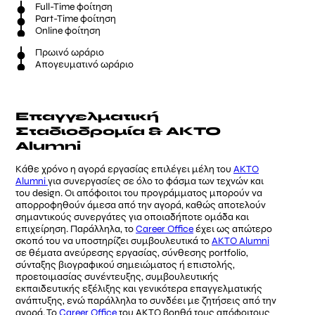
Full-Time φοίτηση
Part-Time φοίτηση
Online φοίτηση
Πρωινό ωράριο
Απογευματινό ωράριο
Επαγγελματική
Σταδιοδρομία & AKTO
Alumni
Κάθε χρόνο η αγορά εργασίας επιλέγει μέλη του
ΑΚΤΟ
Alumni
για συνεργασίες σε όλο το φάσμα των τεχνών και
του design. Οι απόφοιτοι του προγράμματος μπορούν να
απορροφηθούν άμεσα από την αγορά, καθώς αποτελούν
σημαντικούς συνεργάτες για οποιαδήποτε ομάδα και
επιχείρηση. Παράλληλα, το
Career Office
έχει ως απώτερο
σκοπό του να υποστηρίζει συμβουλευτικά το
ΑΚΤΟ Alumni
σε θέματα ανεύρεσης εργασίας, σύνθεσης portfolio,
σύνταξης βιογραφικού σημειώματος ή επιστολής,
προετοιμασίας συνέντευξης, συμβουλευτικής
εκπαιδευτικής εξέλιξης και γενικότερα επαγγελματικής
ανάπτυξης, ενώ παράλληλα το συνδέει με ζητήσεις από την
αγορά. Το
Career Office
του ΑΚΤΟ βοηθά τους απόφοιτους