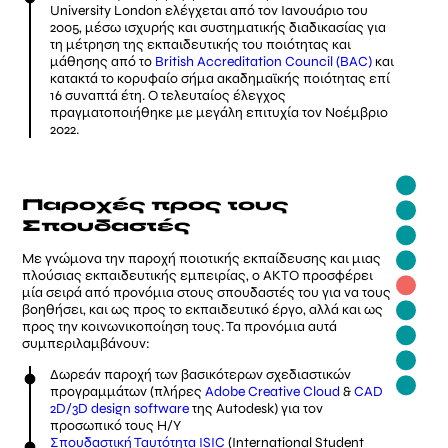
University London ελέγχεται από τον Ιανουάριο του
2005, μέσω ισχυρής και συστηματικής διαδικασίας για
τη μέτρηση της εκπαιδευτικής του ποιότητας και
μάθησης από το
British Accreditation Council (BAC)
και
κατακτά το κορυφαίο σήμα ακαδημαϊκής ποιότητας επί
16 συναπτά έτη. Ο τελευταίος έλεγχος
πραγματοποιήθηκε με μεγάλη επιτυχία τον Νοέμβριο
2022.
Παροχές προς τους
Σπουδαστές
Με γνώμονα την παροχή ποιοτικής εκπαίδευσης και μιας
πλούσιας εκπαιδευτικής εμπειρίας, ο ΑΚΤΟ προσφέρει
μία σειρά από προνόμια στους σπουδαστές του για να τους
βοηθήσει, και ως προς το εκπαιδευτικό έργο, αλλά και ως
προς την κοινωνικοποίηση τους. Τα προνόμια αυτά
συμπεριλαμβάνουν:
Δωρεάν παροχή των βασικότερων σχεδιαστικών
προγραμμάτων (πλήρες
Adobe Creative Cloud
&
CAD
2D/3D design software
της Autodesk) για τον
προσωπικό τους Η/Υ
Σπουδαστική Ταυτότητα ISIC
(International Student