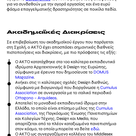
για να συνδεθούν με την αγορά εργασίας και ένα ευρύ
φάσμα επαγγελματικής δραστηριότητας σε ποικίλα πεδία.
Ακαδημαϊκές Διακρίσεις
Σε επιβεβαίωση του ακαδημαϊκού έργου που παράγεται
στη Σχολή, ο ΑΚΤΟ έχει αποσπάσει σημαντικές διεθνείς
πιστοποιήσεις και διακρίσεις, με πιο πρόσφατες τις εξής:
Ο ΑΚΤΟ κατατάχθηκε στα 100 καλύτερα εκπαιδευτικά
ιδρύματα Αρχιτεκτονικής & Design της Ευρώπης,
σύμφωνα με έρευνα που δημοσίευσε το
DOMUS
Magazine
.
Ανήκει στις 11 καλύτερες σχολές Design διεθνώς,
σύμφωνα με διαγωνισμό που διοργάνωσε η
Cumulus
Association
σε συνεργασία με το ιταλικό περιοδικό
Ottagono – Arquideas
.
Αποτελεί το μοναδικό εκπαιδευτικό ίδρυμα στην
Ελλάδα, το οποίο είναι επίσημο μέλος της
Cumulus
Association
, της Παγκόσμιας Ένωσης Πανεπιστημίων
και Κολεγίων Τέχνης, Design και Media, που
απαρτίζεται από τα πλέον καταξιωμένα πανεπιστήμια
στον κόσμο, τα οποία μπορείτε να δείτε
εδώ
.
Ο ΑΚΤΟ ως συνεργαζόμενο κολλέγιο του Middlesex