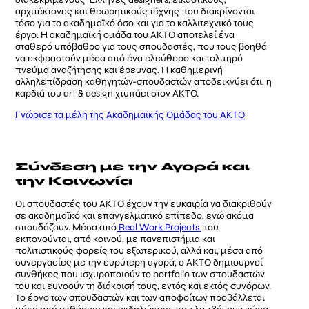
αρχιτέκτονες και θεωρητικούς τέχνης που διακρίνονται
τόσο για το ακαδημαϊκό όσο και για το καλλιτεχνικό τους
έργο. Η ακαδημαϊκή ομάδα του ΑΚΤΟ αποτελεί ένα
σταθερό υπόβαθρο για τους σπουδαστές, που τους βοηθά
να εκφραστούν μέσα από ένα ελεύθερο και τολμηρό
πνεύμα αναζήτησης και έρευνας. Η καθημερινή
αλληλεπίδραση καθηγητών-σπουδαστών αποδεικνύει ότι, η
καρδιά του art & design χτυπάει στον ΑΚΤΟ.
Γνώρισε τα μέλη της Ακαδημαϊκής Ομάδας του ΑΚΤΟ
Σύνδεση με την Αγορά και
την Κοινωνία
Οι σπουδαστές του ΑΚΤΟ έχουν την ευκαιρία να διακριθούν
σε ακαδημαϊκό και επαγγελματικό επίπεδο, ενώ ακόμα
σπουδάζουν. Μέσα από
Real Work Projects
που
εκπονούνται, από κοινού, με πανεπιστήμια και
πολιτιστικούς φορείς του εξωτερικού, αλλά και, μέσα από
συνεργασίες με την ευρύτερη αγορά, ο ΑΚΤΟ δημιουργεί
συνθήκες που ισχυροποιούν το portfolio των σπουδαστών
του και ευνοούν τη διάκρισή τους, εντός και εκτός συνόρων.
Το έργο των σπουδαστών και των αποφοίτων προβάλλεται