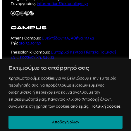
Συνεργασίας:
information@aktocollege.gr
Facebook
YouTube
Linkedin
Instagram
TikTok
CAMPUS
Athens Campus:
Ευελπίδων 11Α, Αθήνα, 113 62
Τηλ:
210 52 30 130
Thessaloniki Campus:
Εμπορικό Κέντρο Πλατεία, Τσιμισκή
43, Θεσσαλονίκη, 546 23
Τηλ:
2310 221 231
Εκτιμούμε το απόρρητό σας
Χρησιμοποιούμε cookies για να βελτιώσουμε την εμπειρία
περιήγησής σας, να προβάλλουμε εξατομικευμένες
διαφημίσεις ή περιεχόμενο και να αναλύουμε την
επισκεψιμότητά μας. Κάνοντας κλικ στο "Αποδοχή όλων",
Crafted by
SUSAMI
συναινείτε στη χρήση των cookies από εμάς.
Πολιτική cookies
© 2023 ΑΚΤΟ, All rights reserved |
Πολιτική
Προστασίας και Απορρήτου
Αποδοχή όλων