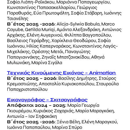
Σοφία Λιάπη-Ραϊκάκου, Μαριάννα Παπαγεωργίου,
Κωνσταντίνος Παπασακελλαρίου, Γεώργιος
Παραθυράς, Εύα Πρωτοψάλτη, Σοφία Στάβαρη, Ιωάννης
Τσιανέλης
Β΄έτος 2025 -2026
: Alicja-Sylwia Babula, Marco
Cayube, Getilda Muriqi, Αμάντα Αλεξανδράκη, Αντώνιος
Αρχάκης, Ελένη Aυγερινού, Φιλίππα Βαγγοπούλου,
Βασίλειος Γεράρδης, Χαρίκλεια Θεοδώρου, Σοφία
Ιωάννου, Ηλίας Καπερναράκος, Κωνσταντίνος Λαγός-
Μιχελάκης, Ορέστης Μετάι, Παναγιώτης
Παπαγιαννάκης, Ζηναΐς Μπατζανακίδου, Αθηνά
Μυλωνάκη, Μαρίνα Σιγάλα
Τεχνικός Κινούμενης Εικόνας – Αnimation
Β΄έτος 2025 – 2026
: Βασίλης Δημήτρης, Σταύρος
Κρεμαστιώτης, Αποστολία Κυριακοπούλου, Σταυρούλα
Παπαχριστοπούλου
Εικονογράφος – Σκιτσογράφος
Απόφοιτοι 2024 – 2025
: Μαρία Γεωργία
Γκιουρέμου, Κυριάκος Ζαχαριάς, Μαρία Μαραγκάκη,
Αντωνία – Ιαν Σηφακάκη
Β΄έτος 2025 -2026
: Ξένια Βέλη, Ελένη Μαραγκού,
Ιωάννα Παπαπαύλου, Μαρίνα Σπύρο