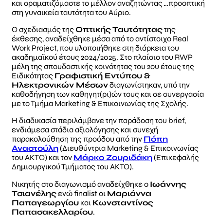
και οραματιζόμαστε το μέλλον αναζητώντας …προοπτική
στη γυναικεία ταυτότητα του Αύριο.
Ο σχεδιασμός της
Οπτικής Ταυτότητας
της
έκθεσης, αναδείχθηκε μέσα από το αντίστοιχο Real
Work Project, που υλοποιήθηκε στη διάρκεια του
ακαδημαϊκού έτους 2024/2025. Στο πλαίσιο του RWP
μέλη της σπουδαστικής κοινότητας του 2ου έτους της
Ειδικότητας
Γραφιστική Εντύπου &
Ηλεκτρονικών Μέσων
διαγωνίστηκαν, υπό την
καθοδήγηση των καθηγητ(ρι)ών τους και σε συνεργασία
με το Τμήμα Marketing & Επικοινωνίας της Σχολής.
Η διαδικασία περιλάμβανε την παράδοση του brief,
ενδιάμεσα στάδια αξιολόγησης και συνεχή
παρακολούθηση της προόδου από την
Πόπη
Αναστούλη
(Διευθύντρια Marketing & Επικοινωνίας
του ΑΚΤΟ) και τον
Μάρκο Ζουριδάκη
(Επικεφαλής
Δημιουργικού Τμήματος του AKTO).
Νικητής στο διαγωνισμό αναδείχθηκε ο
Ιωάννης
Τσιανέλης
ενώ finalist οι
Μαριάννα
Παπαγεωργίου
και
Κωνσταντίνος
Παπασακελλαρίου
.