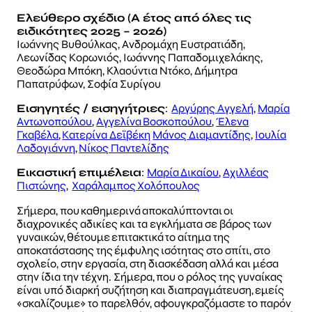
Ελεύθερο σχέδιο (Α έτος από όλες τις
ειδικότητες 2025 – 2026)
Ιωάννης Βυθούλκας, Ανδρομάχη Ευστρατιάδη,
Λεωνίδας Κορωνιός, Ιωάννης Παπαδομιχελάκης,
Θεοδώρα Μπόκη, Κλαούντια Ντόκο, Δήμητρα
Παπατρύφων, Σοφία Συρίγου
Εισηγητές / εισηγήτριες
:
Αργύρης Αγγελή
,
Μαρία
Αντωνοπούλου
,
Αγγελίνα Βοσκοπούλου
,
Έλενα
Γκαβέλα
,
Κατερίνα Δεϊβέκη
Μάνος Διαμαντίδης
,
Ιουλία
Λαδογιάννη
,
Νίκος Παντελίδης
Εικαστική επιμέλεια
:
Μαρία Δικαίου
,
Αχιλλέας
Πιστώνης
,
Χαράλαμπος Χολόπουλος
Σήμερα, που καθημερινά αποκαλύπτονται οι
διαχρονικές αδικίες και τα εγκλήματα σε βάρος των
γυναικών, θέτουμε επιτακτικά το αίτημα της
αποκατάστασης της έμφυλης ισότητας στο σπίτι, στο
σχολείο, στην εργασία, στη διασκέδαση αλλά και μέσα
στην ίδια την τέχνη. Σήμερα, που ο ρόλος της γυναίκας
είναι υπό διαρκή συζήτηση και διαπραγμάτευση, εμείς
«σκαλίζουμε» το παρελθόν, αφουγκραζόμαστε το παρόν