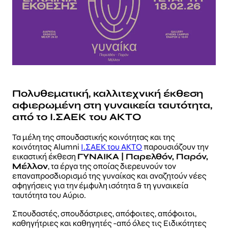
Πολυθεματική, καλλιτεχνική έκθεση
αφιερωμένη στη γυναικεία ταυτότητα,
από το Ι.ΣΑΕΚ του ΑΚΤΟ
Τα μέλη της σπουδαστικής κοινότητας και της
κοινότητας Alumni
Ι.ΣΑΕΚ του ΑΚΤΟ
παρουσιάζουν την
εικαστική έκθεση
ΓΥΝΑΙΚΑ | Παρελθόν, Παρόν,
Μέλλον
, τα έργα της οποίας διερευνούν τον
επαναπροσδιορισμό της γυναίκας και αναζητούν νέες
αφηγήσεις για την έμφυλη ισότητα & τη γυναικεία
ταυτότητα του Αύριο.
Σπουδαστές, σπουδάστριες, απόφοιτες, απόφοιτοι,
καθηγήτριες και καθηγητές -από όλες τις Ειδικότητες