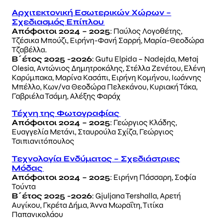
Αρχιτεκτονική Εσωτερικών Χώρων –
Σχεδιασμός Επίπλου
Απόφοιτοι 2024 – 2025
: Παύλος Λογοθέτης,
Τζέσικα Μπούζι, Ειρήνη-Φανή Σαρρή, Μαρία-Θεοδώρα
Τζαβέλλα.
Β΄έτος 2025 -2026
: Gutu Elpida – Nadejda, Metaj
Olesia, Αντώνιος Δημητροκάλης, Στέλλα Ζενέτου, Ελένη
Καρύμπακα, Μαρίνα Κασάπι, Ειρήνη Κομήνου, Ιωάννης
Μπέλλο, Κων/να Θεοδώρα Πελεκάνου, Κυριακή Τάκα,
Γαβριέλα Τσάμη, Αλέξης Φαράχ
Τέχνη της Φωτογραφίας
Απόφοιτοι 2024 – 2025
: Γεώργιος Κλάδης,
Ευαγγελία Mετάνι, Σταυρούλα Σχίζα, Γεώργιος
Τσιπιανιτόπουλος
Τεχνολογία Ενδύματος – Σχεδιάστριες
Μόδας
Απόφοιτοι 2024 – 2025
: Ειρήνη Πάσσαρη, Σοφία
Τούντα
Β΄έτος 2025 -2026
: Gjuljana Tershalla, Αρετή
Αυγίκου, Γκρέτα Δήμα, Άννα Μωραΐτη, Τιτίκα
Παπανικολάου