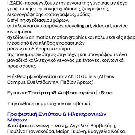
Ι.ΣΑΕΚ- προσεγγίζουμε την έννοια της γυναίκας με έργα
γραφιστικής, ψηφιακής σχεδίασης, ζωγραφικής,
εικονογράφησης, φωτογραφίας, μόδας
& styling, σχεδιασμού χώρων,
επίπλων και αντικειμένων, recycling art, video art, ταινίες
κινουμένου
σχεδίου & animatics, motion graphics και πολυμεσικές εφα
Μέσα από ένα πλήθος εκφραστικών
μέσων, αποδίδουμε το στίγμα
της πολυμορφικότητας στην τέχνη και υπογράφουμε ένα
μοναδικό καλλιτεχνικό γεγονός με έντονες, κοινωνικά,
προεκτάσεις.
Η έκθεση φιλοξενείται στην ΑΚΤΟ Gallery (Athens
Campus, Ευελπίδων 11Α, Πεδίον Άρεως).
Εγκαίνια:
Τετάρτη 18 Φεβρουαρίου | 18:00
Στην έκθεση συμμετέχουν αλφαβητικά:
Γραφιστική Εντύπου & Ηλεκτρονικών
Μέσων
Απόφοιτοι 2024 – 2025
: Αγγελική Βαμβακέρη,
Παυλίνα Γιαννακούρα, Μαίρη Γκιώνη, Ευαγγελία Κούκα,