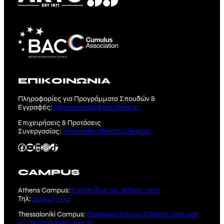
ΕΠΙΚΟΙΝΩΝΙΑ
Πληροφορίες για Προγράμματα Σπουδών &
Εγγραφές:
admissions@aktocollege.gr
Επιχειρήσεις & Προτάσεις
Συνεργασίας:
information@aktocollege.gr
Facebook
YouTube
Linkedin
Instagram
TikTok
CAMPUS
Athens Campus:
Ευελπίδων 11Α, Αθήνα, 113 62
Τηλ:
210 52 30 130
Thessaloniki Campus:
Εμπορικό Κέντρο Πλατεία, Τσιμισκή
43, Θεσσαλονίκη, 546 23