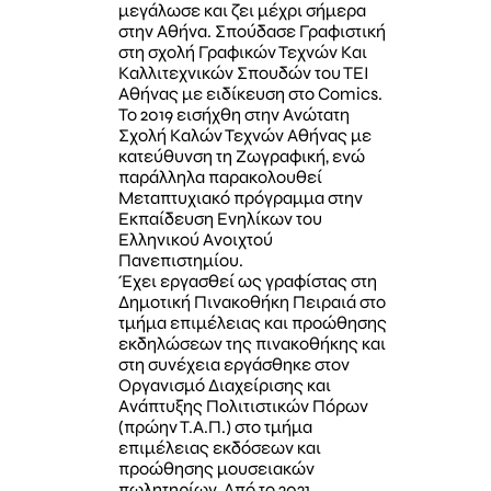
μεγάλωσε και ζει μέχρι σήμερα
στην Αθήνα. Σπούδασε Γραφιστική
στη σχολή Γραφικών Τεχνών Και
Καλλιτεχνικών Σπουδών του ΤΕΙ
Αθήνας με ειδίκευση στο Comics.
Το 2019 εισήχθη στην Ανώτατη
Σχολή Καλών Τεχνών Αθήνας με
κατεύθυνση τη Ζωγραφική, ενώ
παράλληλα παρακολουθεί
Μεταπτυχιακό πρόγραμμα στην
Εκπαίδευση Ενηλίκων του
Ελληνικού Ανοιχτού
Πανεπιστημίου.
Έχει εργασθεί ως γραφίστας στη
Δημοτική Πινακοθήκη Πειραιά στο
τμήμα επιμέλειας και προώθησης
εκδηλώσεων της πινακοθήκης και
στη συνέχεια εργάσθηκε στον
Οργανισμό Διαχείρισης και
Ανάπτυξης Πολιτιστικών Πόρων
(πρώην Τ.Α.Π.) στο τμήμα
επιμέλειας εκδόσεων και
προώθησης μουσειακών
πωλητηρίων. Από το 2021