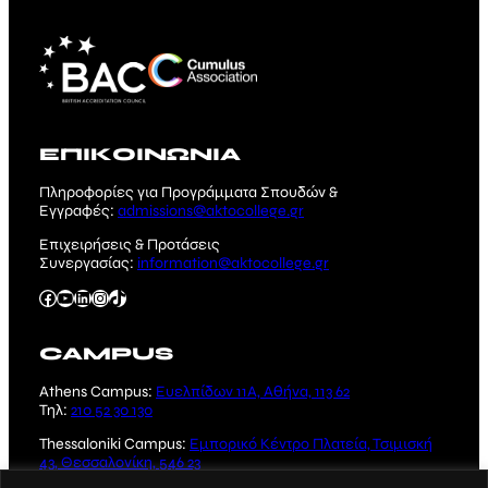
ΕΠΙΚΟΙΝΩΝΙΑ
Πληροφορίες για Προγράμματα Σπουδών &
Εγγραφές:
admissions@aktocollege.gr
Επιχειρήσεις & Προτάσεις
Συνεργασίας:
information@aktocollege.gr
Facebook
YouTube
Linkedin
Instagram
TikTok
CAMPUS
Athens Campus:
Ευελπίδων 11Α, Αθήνα, 113 62
Τηλ:
210 52 30 130
Thessaloniki Campus:
Εμπορικό Κέντρο Πλατεία, Τσιμισκή
43, Θεσσαλονίκη, 546 23
Τηλ:
2310 221 231