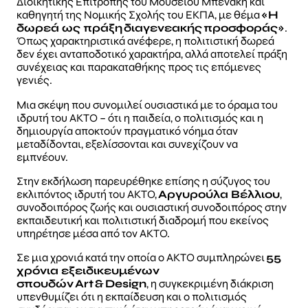
Διοικητικής Επιτροπής του Μουσείου Μπενάκη και
καθηγητή της Νομικής Σχολής του ΕΚΠΑ, με θέμα
«Η
δωρεά ως πράξη διαγενεακής προσφοράς»
.
Όπως χαρακτηριστικά ανέφερε, η πολιτιστική δωρεά
δεν έχει ανταποδοτικό χαρακτήρα, αλλά αποτελεί πράξη
συνέχειας και παρακαταθήκης προς τις επόμενες
γενιές.
Μια σκέψη που συνομιλεί ουσιαστικά με το όραμα του
ιδρυτή του ΑΚΤΟ – ότι η παιδεία, ο πολιτισμός και η
δημιουργία αποκτούν πραγματικό νόημα όταν
μεταδίδονται, εξελίσσονται και συνεχίζουν να
εμπνέουν.
Στην εκδήλωση παρευρέθηκε επίσης η σύζυγος του
εκλιπόντος ιδρυτή του ΑΚΤΟ,
Αργυρούλα Βέλλιου
,
συνοδοιπόρος ζωής και ουσιαστική συνοδοιπόρος στην
εκπαιδευτική και πολιτιστική διαδρομή που εκείνος
υπηρέτησε μέσα από τον ΑΚΤΟ.
Σε μια χρονιά κατά την οποία ο ΑΚΤΟ συμπληρώνει
55
χρόνια εξειδικευμένων
σπουδών Art & Design
, η συγκεκριμένη διάκριση
υπενθυμίζει ότι η εκπαίδευση και ο πολιτισμός