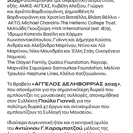
2025»
απονεμήθηκε (με αλφαβητική σειρά) στους
εξής: ΑΜΚΕ-ΑΙΓΕΑΣ, Κυβέλη Αλεξίου, Γιώργο
και Αριέττα Βαρδινογιάννη, Δημοσθένη Ν.
Βαρδινογιάννη και Χριστίνα Βατσέλλα, Βλάση Βέλλιο –
ΑΚΤΟ, Michael Chandris-The Hellenic College Trust,
Μιλτιάδη Γκουζούρη-HVA International (est. 1879),
Ίδρυμα Καπετάν Βασίλη και Κάρμεν
Κωνσταντακόπουλου, Γιάννη και Δήμητρα Κούστα,
Ανδρέα και Αλεξάνδρα Μαρτίνου, Ντίνο και Λία
Μαρτίνου, Νίκο Μουνδρέα και Έλλη Στάη, Οικογένεια
Νομικού,
The Olayan Family, Qualco Foundation, Raycap,
Μαρινέλα Σαμούρκα-Samourkas Foundation, Μελίνα
Τραυλού-Neptune Lines, Κλέλια Χατζηιωάννου.
Το Βραβείο
«ΑΓΓΕΛΟΣ ΔΕΛΗΒΟΡΡΙΑΣ 2025»
,
που απονέμεται για την σημαντικότερη δωρεά που
εμπλουτίζει τις μουσειακές συλλογές, απονεμήθηκε
στον Συλλέκτη
Παύλο Γιαννά
, για την
πολύτιμη δωρεά 47 έργων και αντικειμένων που
εμπλουτίζουν τη Συλλογή του Μουσείου.
Ιδιαίτερα συγκινητική ήταν και η κεντρική ομιλία
του
Αντώνιου Γ. Καραμπατζού
, μέλους της