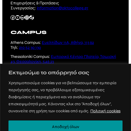
Επιχειρήσεις & Προτάσεις
Συνεργασίας:
information@aktocollege.gr
Facebook
YouTube
Linkedin
Instagram
TikTok
CAMPUS
Athens Campus:
Ευελπίδων 11Α, Αθήνα, 113 62
Τηλ:
210 52 30 130
Thessaloniki Campus:
Εμπορικό Κέντρο Πλατεία, Τσιμισκή
43, Θεσσαλονίκη, 546 23
Τηλ:
2310 221 231
Εκτιμούμε το απόρρητό σας
Χρησιμοποιούμε cookies για να βελτιώσουμε την εμπειρία
περιήγησής σας, να προβάλλουμε εξατομικευμένες
διαφημίσεις ή περιεχόμενο και να αναλύουμε την
επισκεψιμότητά μας. Κάνοντας κλικ στο "Αποδοχή όλων",
Crafted by
SUSAMI
συναινείτε στη χρήση των cookies από εμάς.
Πολιτική cookies
© 2023 ΑΚΤΟ, All rights reserved |
Πολιτική
Προστασίας και Απορρήτου
Αποδοχή όλων