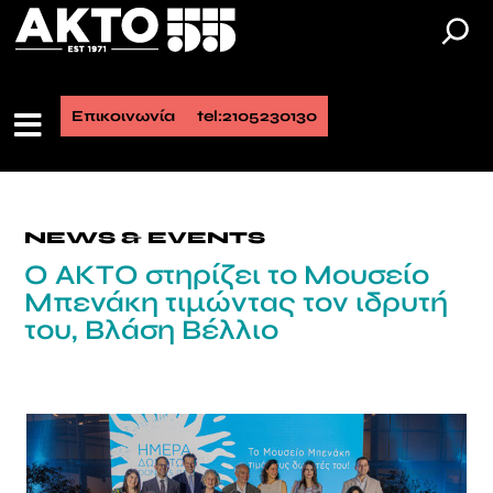
Επικοινωνία
tel:2105230130
NEWS & EVENTS
Ο ΑΚΤΟ στηρίζει το Μουσείο
Μπενάκη τιμώντας τον ιδρυτή
του, Βλάση Βέλλιο