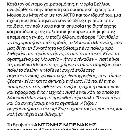
Κατά τον σύντομο χαιρετισμό της, η Μαρία Βέλλιου
αναφέρθηκε στην πολυετή και ουσιαστική σχέση του
Μουσείου Μπενάκη με τον ΑΚΤΟ και τον ιδρυτή του, μια
σχέση που βασίστηκε σε κοινές αξίες την πίστη στην
παιδεία, τον πολιτισμό και τη σημασία της διατήρησης
και μετάδοσης της πολιτιστικής παρακαταθήκης στις
επόμενες γενιές. Μεταξύ άλλων, ανέφερε
“Θα ήθελα
να ευχαριστήσω από καρδιάς το Μουσείο Μπενάκη, που
μας δίνει τη δυνατότητα να βάλουμε ένα πολύ μικρό
λιθαράκι στο τεράστιο έργο, το οποίο επιτελεί. Είναι το
αγαπημένο μας Μουσείο – ήταν ανέκαθεν – γιατί είναι
το μοναδικό Μουσείο της χώρας το οποίο στηρίζει τόσο
πολύ το design. Φιλοξενεί συχνά εκθέσεις
αρχιτεκτονικής, γραφιστικής, φωτογραφίας, που -όπως
ξέρετε- είναι και το αντικείμενό μας. Πάντα, έλεγε ο
πατέρας μου ότι, ήθελε να τονίζει τη σχέση εικαστικών
και εφαρμοσμένων τεχνών. Αυτό είναι κάτι το οποίο το
Μουσείο Μπενάκη το προωθεί πάρα πολύ. Το αγαπάμε
και θα συνεχίσουμε να το αγαπάμε. Αξίζουν
συγχαρητήρια σε όλους! Σας ευχαριστούμε, και πάλι, και
καλή συνέχεια με δύναμη.”
Το Βραβείο
«ΑΝΤΩΝΗΣ ΜΠΕΝΑΚΗΣ