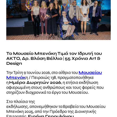
Το Μουσείο Μπενάκη Τιμά τον Ιδρυτή του
ΑΚΤΟ, Δρ. Βλάση Βέλλιο
|
55 Χρόνια Art &
Design
Την Τρίτη 9 Ιουνίου 2026, στο αίθριο του
Μουσείου
Μπενάκ
η / Πειραιώς 138, πραγματοποιήθηκε
η
Ημέρα Δωρητών 2026
, η ετήσια εκδήλωση
αφιερωμένη στους ανθρώπους και τους φορείς που
στηρίζουν διαχρονικά το έργο του Μουσείου.
Στο πλαίσιο της
εκδήλωσης, απονεμήθηκαν τα Βραβεία του Μουσείου
Μπενάκη 2025, από την Πρόεδρο της Διοικητικής
Επιτροπής,
Ειρήνη Γερουλάνου
.