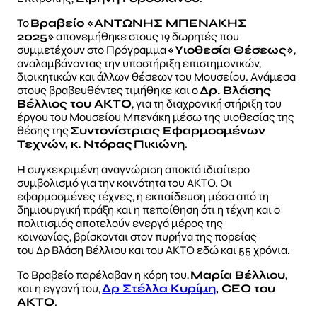
Το
Βραβείο «ΑΝΤΩΝΗΣ ΜΠΕΝΑΚΗΣ
2025»
απονεμήθηκε στους 19 δωρητές που
συμμετέχουν στο Πρόγραμμα
«Υιοθεσία Θέσεως»
,
αναλαμβάνοντας την υποστήριξη επιστημονικών,
διοικητικών και άλλων θέσεων του Μουσείου. Ανάμεσα
στους βραβευθέντες τιμήθηκε και ο
Δρ. Βλάσης
Βέλλιος του ΑΚΤΟ
, για τη διαχρονική στήριξη του
έργου του Μουσείου Μπενάκη μέσω της υιοθεσίας της
θέσης της
Συντονίστριας Εφαρμοσμένων
Τεχνών, κ. Ντόρας Πικιώνη
.
Η συγκεκριμένη αναγνώριση αποκτά ιδιαίτερο
συμβολισμό για την κοινότητα του ΑΚΤΟ. Οι
εφαρμοσμένες τέχνες, η εκπαίδευση μέσα από τη
δημιουργική πράξη και η πεποίθηση ότι η τέχνη και ο
πολιτισμός αποτελούν ενεργό μέρος της
κοινωνίας, βρίσκονται στον πυρήνα της πορείας
του Δρ Βλάση Βέλλιου και του ΑΚΤΟ εδώ και 55 χρόνια.
Το Βραβείο παρέλαβαν η κόρη του,
Μαρία Βέλλιου
,
και η εγγονή του,
Δρ Στέλλα Κυρίμη
, CEO του
ΑΚΤΟ
.