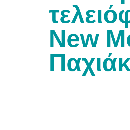
τελειό
New Me
Παχιάκ