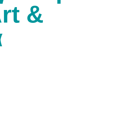
rt &
α