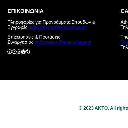
ΕΠΙΚΟΙΝΩΝΙΑ
C
Πληροφορίες για Προγράμματα Σπουδών &
Ath
Εγγραφές:
admissions@aktocollege.gr
Τηλ
Επιχειρήσεις & Προτάσεις
The
Συνεργασίας:
information@aktocollege.gr
Τσι
Τηλ
Facebook
YouTube
Linkedin
Instagram
TikTok
© 2023 ΑΚΤΟ, All right