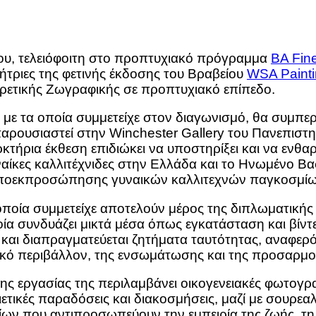
ου, τελειόφοιτη στο προπτυχιακό πρόγραμμα
BA Fin
κήτριες της φετινής έκδοσης του Βραβείου
WSA Painti
ιρετικής Ζωγραφικής σε προπτυχιακό επίπεδο.
ς, με τα οποία συμμετείχε στον διαγωνισμό, θα συμπ
παρουσιαστεί στην Winchester Gallery του Πανεπισ
κτήρια έκθεση επιδιώκει να υποστηρίξει και να ενθα
αίκες καλλιτέχνιδες στην Ελλάδα και το Ηνωμένο Βα
υποεκπροσώπησης γυναικών καλλιτεχνών παγκοσμίω
 οποία συμμετείχε αποτελούν μέρος της διπλωματικής
ία συνδυάζει μικτά μέσα όπως εγκατάσταση και βίντε
 και διαπραγματεύεται ζητήματα ταυτότητας, αναφερό
τικό περιβάλλον, της ενσωμάτωσης και της προσαρμο
της εργασίας της περιλαμβάνει οικογενειακές φωτογρα
ιετικές παραδόσεις και διακοσμήσεις, μαζί με σουρε
είων που αντιπροσωπεύουν την εμπειρία της ζωής, τη