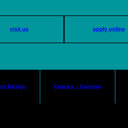
visit us
apply online
rior Design
Comics – Cartoon