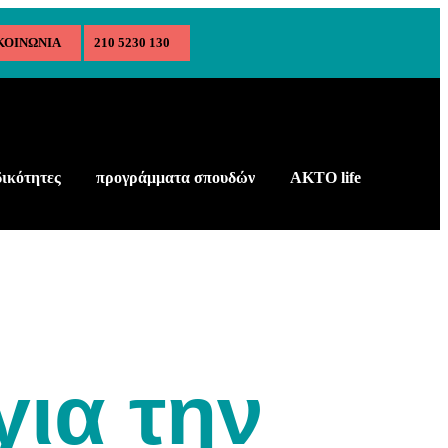
ΚΟΙΝΩΝΙΑ
210 5230 130
δικότητες
προγράμματα σπουδών
AKTO life
για την