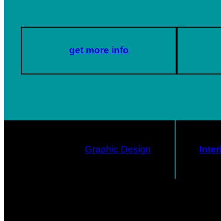
get more info
Graphic Design
Inte