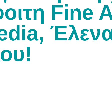
φοιτη Fine A
dia, Έλεν
ου!