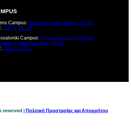
AMPUS
ens Campus:
Ευελπίδων 11Α, Αθήνα, 113 62
:
210 52 30 130
ssaloniki Campus:
Εμπορικό Κέντρο Πλατεία,
μισκή 43, Θεσσαλονίκη, 546 23
:
2310 221 231
s reserved |
Πολιτική Προστασίας και Απορρήτου