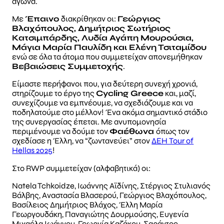
αγώνα.
Με
Έπαινο
διακρίθηκαν οι:
Γεώργιος
Βλαχόπουλος, Δημήτριος Σωτήριος
Κατσιμπάρδης, Λυδία Αγάπη Μουρούσια,
Μάγια Μαρία Παυλίδη και Ελένη Τσιταμίδου
ενώ σε όλα τα άτομα που συμμετείχαν απονεμήθηκαν
Βεβαιώσεις Συμμετοχής
.
Είμαστε περήφανοι που, για δεύτερη συνεχή χρονιά,
στηρίζουμε το έργο της
Cycling Greece
και, μαζί,
συνεχίζουμε να εμπνέουμε, να σχεδιάζουμε και να
ποδηλατούμε στο μέλλον! Ένα ακόμα σημαντικό στάδιο
της συνεργασίας έπεται. Με ανυπομονησία
περιμένουμε να δούμε τον
Φαέθωνα
όπως τον
σχεδίασε η Έλλη, να “ζωντανεύει” στον
ΔΕΗ Tour of
Hellas 2025
!
Στο RWP συμμετείχαν (αλφαβητικά) οι:
Natela Tchkoidze, Ιωάννης Αϊδίνης, Στέργιος Στυλιανός
Βάλβης, Αναστασία Βλασερού, Γεώργιος Βλαχόπουλος,
Βασίλειος Δημήτριος Βλάχος, Έλλη Μαρία
Γεωργουδάκη, Παναγιώτης Δουρμούσης, Ευγενία
Μιχαέλα Ιωάννου, Γεωργία Καζάκου, Σαράντος