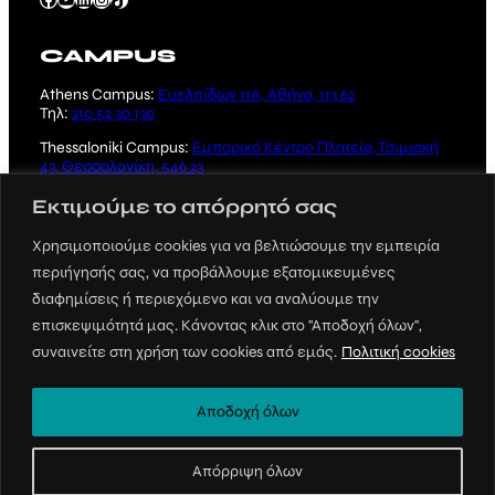
CAMPUS
Athens Campus:
Ευελπίδων 11Α, Αθήνα, 113 62
Τηλ:
210 52 30 130
Thessaloniki Campus:
Εμπορικό Κέντρο Πλατεία, Τσιμισκή
43, Θεσσαλονίκη, 546 23
Τηλ:
2310 221 231
Εκτιμούμε το απόρρητό σας
Χρησιμοποιούμε cookies για να βελτιώσουμε την εμπειρία
περιήγησής σας, να προβάλλουμε εξατομικευμένες
διαφημίσεις ή περιεχόμενο και να αναλύουμε την
επισκεψιμότητά μας. Κάνοντας κλικ στο "Αποδοχή όλων",
Crafted by
SUSAMI
συναινείτε στη χρήση των cookies από εμάς.
Πολιτική cookies
© 2023 ΑΚΤΟ, All rights reserved |
Πολιτική
Προστασίας και Απορρήτου
Αποδοχή όλων
Απόρριψη όλων