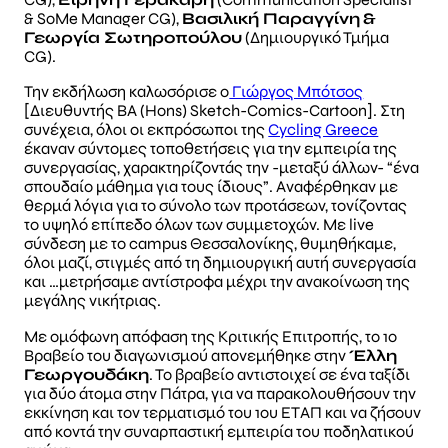
& SoMe Manager CG),
Βασιλική Παραγγίνη
&
Γεωργία Σωτηροπούλου
(Δημιουργικό Τμήμα
CG).
Την εκδήλωση καλωσόρισε ο
Γιώργος Μπότσος
[Διευθυντής ΒΑ (Hons) Sketch-Comics-Cartoon]. Στη
συνέχεια, όλοι οι εκπρόσωποι της
Cycling Greece
έκαναν σύντομες τοποθετήσεις για την εμπειρία της
συνεργασίας, χαρακτηρίζοντάς την -μεταξύ άλλων- “ένα
σπουδαίο μάθημα για τους ίδιους”. Αναφέρθηκαν με
θερμά λόγια για το σύνολο των προτάσεων, τονίζοντας
το υψηλό επίπεδο όλων των συμμετοχών. Με live
σύνδεση με το campus Θεσσαλονίκης, θυμηθήκαμε,
όλοι μαζί, στιγμές από τη δημιουργική αυτή συνεργασία
και …μετρήσαμε αντίστροφα μέχρι την ανακοίνωση της
μεγάλης νικήτριας.
Με ομόφωνη απόφαση της Κριτικής Επιτροπής, το 1ο
Βραβείο του διαγωνισμού απονεμήθηκε στην
Έλλη
Γεωργουδάκη
. Το βραβείο αντιστοιχεί σε ένα ταξίδι
για δύο άτομα στην Πάτρα, για να παρακολουθήσουν την
εκκίνηση και τον τερματισμό του 1ου ΕΤΑΠ και να ζήσουν
από κοντά την συναρπαστική εμπειρία του ποδηλατικού