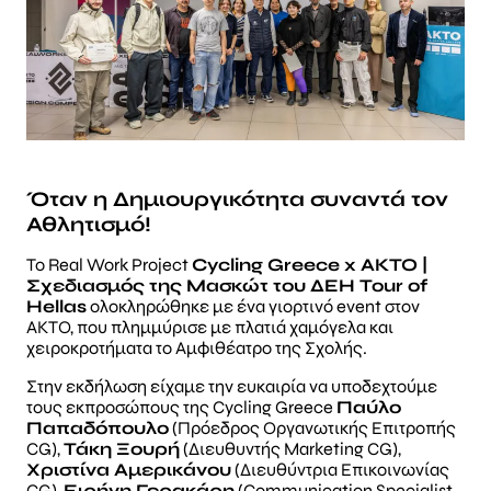
Όταν η
Δημιουργικότητα
συναντά τον
Αθλητισμό
!
Το Real Work Project
Cycling Greece x AKTO |
Σχεδιασμός της Μασκώτ του ΔΕΗ Tour of
Hellas
ολοκληρώθηκε με ένα γιορτινό event στον
ΑΚΤΟ, που πλημμύρισε με πλατιά χαμόγελα και
χειροκροτήματα το Αμφιθέατρο της Σχολής.
Στην εκδήλωση είχαμε την ευκαιρία να υποδεχτούμε
τους εκπροσώπους της Cycling Greece
Παύλο
Παπαδόπουλο
(Πρόεδρος Οργανωτικής Επιτροπής
CG),
Τάκη Ξουρή
(Διευθυντής Marketing CG),
Χριστίνα Αμερικάνου
(Διευθύντρια Επικοινωνίας
CG),
Ειρήνη Γερακάρη
(Communication Specialist