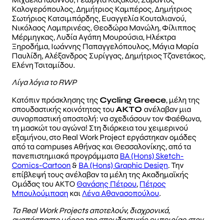
Καλογερόπουλος, Δημήτριος Καμπέρος, Δημήτριος
Σωτήριος Κατσιμπάρδης, Ευαγγελία Κουταλιανού,
Νικόλαος Λαμπρινέας, Θεοδώρα Μανώλη, Φίλιππος
Μέρμηγκας, Λυδία Αγάπη Μουρούσια, Ηλέκτρα
Ξηροδήμα, Ιωάννης Παπαγγελόπουλος, Μάγια Μαρία
Παυλίδη, Αλέξανδρος Συρίγγας, Δημήτριος Τζανετάκος,
Ελένη Τσιταμίδου.
Λίγα λόγια το RWP
Κατόπιν πρόσκλησης της
Cycling Greece
, μέλη της
σπουδαστικής κοινότητας του
ΑΚΤΟ
ανέλαβαν μια
συναρπαστική αποστολή: να σχεδιάσουν τον Φαέθωνα,
τη μασκώτ του αγώνα! Στη διάρκεια του χειμερινού
εξαμήνου, στο Real Work Project εργάστηκαν ομάδες
από τα campuses Αθήνας και Θεσσαλονίκης, από τα
πανεπιστημιακά προγράμματα
ΒΑ (Hons) Sketch-
Comics-Cartoon
&
ΒΑ (Hons) Graphic Design
. Την
επίβλεψή τους ανέλαβαν τα μέλη της Ακαδημαϊκής
Ομάδας του ΑΚΤΟ
Θανάσης Πέτρου
,
Πέτρος
Μπουλούμπαση
και
Λένα Αθανασοπούλου
.
Τα Real Work Projects αποτελούν, διαχρονικά,
αναπόσπαστο μέρος της σπουδαστικής εμπειρίας στον