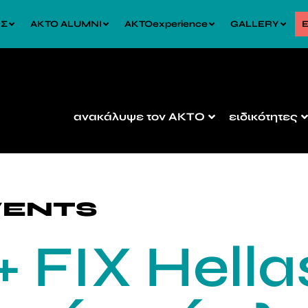
ΙΣ
AKTO ALUMNI
AKTOexperience
GALLERY
Ε
ανακάλυψε τον ΑΚΤΟ
ειδικότητες
VENTS
 FIX Hellas