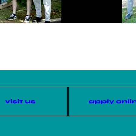
visit us
apply onli