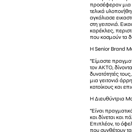
προσέφεραν μια π
τελικά υλοποιήθηκ
αγκάλιασε εικαστ
στη γειτονιά. Ει
καρέκλες, περιστέ
που κοσμούν τα δ
Η Senior Brand M
“Είμαστε πραγματ
τον ΑΚΤΟ, δίνοντα
δυνατότητές τους
μια γειτονιά άρρ
κατοίκους και επι
Η Διευθύντρια Ma
“Είναι πραγματικ
και δίνεται και 
Επιπλέον, το όφε
που συνθέτουν τα