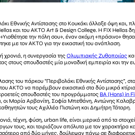
άκι Εθνικής Αντίστασης στο Κουκάκι άλλαξε όψη και, π
Hellas και του ΑΚΤΟ Art & Design College. Η FIX Hella
Υιοθέτησε την πόλη σου», έναν ακόμη «πράσινο» θησα
τηκε με τον ΑΚΤΟ για την εικαστική του ανάπλαση.
χή χρονιά, η συνεργασία της
Ολυμπιακής Ζυθοποιίας
κα
ντας στους σπουδαστές μία μοναδική εμπειρία και την ε
λασης του πάρκου “Περιβολάκι Εθνικής Αντίστασης”, στο 
του ΑΚΤΟ να παρέμβουν εικαστικά στα δύο μικρά κτίρια 
εροετείς σπουδαστές του προγράμματος
BA (Hons) in 
, οι Μαρία Αρβανίτη, Σοφία Μπεθάνη, Αντώνης Καλαβρ
αθηγητών τους Αχιλλέα Πιστώνη και Δημήτρη Τάταρη.
τονιά, τέχνη, φύση, urban life, είναι μερικά από τα στο
γων τους, και ταιριάζουν απόλυτα με τον χαρακτήρα και
σσότερο από δύο μήνες, δούλεψαν πάνω σε διαφορετικέ