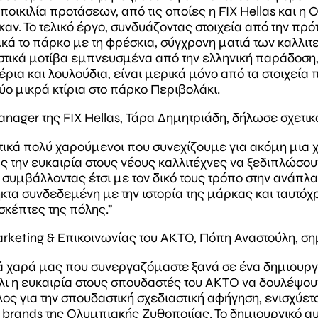
οικιλία προτάσεων, από τις οποίες η FIX Hellas και η
αν. Το τελικό έργο, συνδυάζοντας στοιχεία από την πρό
ικά το πάρκο με τη φρέσκια, σύγχρονη ματιά των καλλι
καστικά μοτίβα εμπνευσμένα από την ελληνική παράδοσ
ρια και λουλούδια, είναι μερικά μόνο από τα στοιχεία 
ύο μικρά κτίρια στο πάρκο Περιβολάκι.
anager της FIX Hellas, Τάρα Δημητριάδη, δήλωσε σχετικ
ικά πολύ χαρούμενοι που συνεχίζουμε για ακόμη μια 
ς την ευκαιρία στους νέους καλλιτέχνες να ξεδιπλώσουν
, συμβάλλοντας έτσι με τον δικό τους τρόπο στην ανάπλ
ηκτα συνδεδεμένη με την ιστορία της μάρκας και ταυτό
σκέπτες της πόλης.”
rketing & Επικοινωνίας του ΑΚΤΟ, Πόπη Αναστούλη, σ
ά χαρά μας που συνεργαζόμαστε ξανά σε ένα δημιουργι
πάλι η ευκαιρία στους σπουδαστές του ΑΚΤΟ να δουλέψο
λος για την σπουδαστική σχεδιαστική αφήγηση, ενισχύετ
 brands της Ολυμπιακής Ζυθοποιίας. Το δημιουργικό αυτ