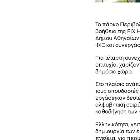
Το πάρκο Περιβολ
βοήθεια της FIX 
Δήμου Αθηναίων «
ΦΙΞ και συνεργάσ
Για τέταρτη συνε
επιτυχία, χαρίζο
δημόσιο χώρο.
Στο πλαίσιο ανάπ
τους σπουδαστές 
εργάστηκαν δευτ
αλφαβητική σειρά
καθοδήγηση των κ
Ελληνικότητα, γει
δημιουργία των έρ
πνεύμα, για περι