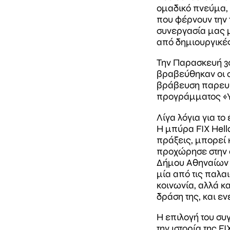
ομαδικό πνεύμα, 
που φέρνουν την τ
συνεργασία μας μ
από δημιουργικές
Την Παρασκευή 3
βραβεύθηκαν οι σ
βράβευση παρευρέ
προγράμματος «Υ
Λίγα λόγια για τ
Η μπύρα FIX Hell
πράξεις, μπορεί 
προχώρησε στην 
Δήμου Αθηναίων π
μία από τις παλαι
κοινωνία, αλλά κα
δράση της, και εν
Η επιλογή του συ
την ιστορία της 