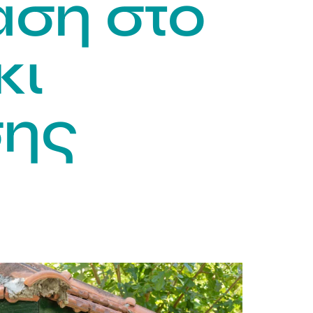
αση στο
κι
σης