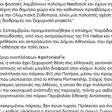
οι φοιτητές λαμβάνουν πολύτιμο feedback και έχουν τη
έχνη στο δημόσιο χώρο και την καθιστούν προσβάσιμη στ
ε την Ολυμπιακή Ζυθοποιία, είναι μία πολυετής σχέση 
 διαδρομές και ξεχωριστά projects.”
0 Σεπτεμβρίου πραγματοποιήθηκε η επίσημη “παράδοση
πουδαστές, από τους εκπροσώπους της FIX Hellas και 
θηκαν και εκπρόσωποι του Δήμου Αθηναίων, που έχει α
ιοθέτησε την πόλη σου».
ο έργο αναπλάσεων #geitoniesFix
as, η οποία έχει ξεχωριστή θέση στις ελληνικές γειτον
κάποιος να κάνει μεγάλη διαφορά στον κόσμο. Αυτός είν
ανάπλαση του πάρκου ΦΙΞ στα Πατήσια, μέσω του προγρ
ου υλοποιείται από το Athens Partnership. Στόχος ήτα
ότερες γειτονιές της Αθήνας, η οποία θα είχε πολλαπλά
ι την οικονομική ανάπτυξη της περιοχής, πάντα με σεβασ
εργοποιείται στο πάρκο Περιβολάκι Εθνικής Αντίστασης,
γκεκριμένου πάρκου, δεν έγινε τυχαία. Πρόκειται για έ
FIX – καθώς ολόκληρη η περιοχή διατηρεί το όνομα Συγγ