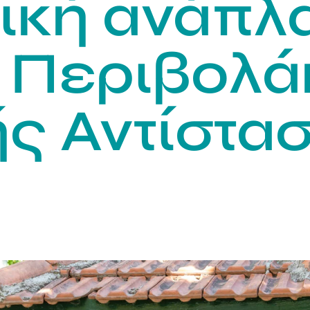
ική ανάπλ
 Περιβολά
ς Αντίστα