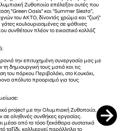
 Ολυμπιακή Ζυθοποιία επέλεξαν αυτές που
ταση “Green Oasis” και “Summer Siesta”,
τεχνών του ΑΚΤΟ, δίνοντάς χρώμα και “ζωή”
η, γάτες κουλουριασμένες σε ψάθινες
που συνθέτουν πλέον το εικαστικό κολλάζ
ά:
χρονιά την επιτυχημένη συνεργασία μας με
 τη δημιουργική τους ματιά και τις
αση του πάρκου Περιβολάκι, στο Κουκάκι,
χρονα απόλυτο προορισμό για τους
ημείωσε:
κό project με την Ολυμπιακή Ζυθοποιία,
υν σε αληθινές συνθήκες εργασίας.
αι μέσα από τα τόσο ξεκάθαρα συστατικά
ό ταξίδι, καλλιεργεί παράλληλα το