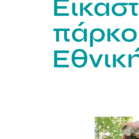
Εικαστ
πάρκο
Εθνική